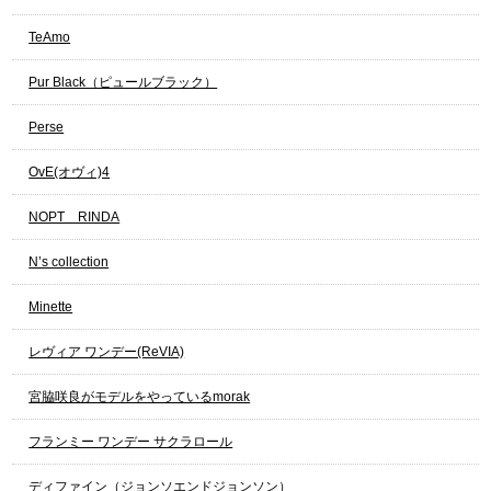
TeAmo
Pur Black（ピュールブラック）
Perse
OvE(オヴィ)4
NOPT RINDA
N’s collection
Minette
レヴィア ワンデー(ReVIA)
宮脇咲良がモデルをやっているmorak
フランミー ワンデー サクラロール
ディファイン（ジョンソエンドジョンソン）