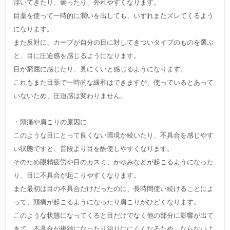
浮いてきたり、曇ったり、外れやすくなります。
目薬を使って一時的に潤いを出しても、いずれまたズレてくるよう
になります。
また反対に、カーブが自分の目に対してきついタイプのものを選ぶ
と、目に圧迫感を感じるようになります。
目が窮屈に感じたり、見にくいと感じるようになります。
これもまた目薬で一時的な緩和はできますが、使っているとあって
いないため、圧迫感は変わりません。
・頭痛や肩こりの原因に
このような目にとって良くない環境か続いたり、不具合を感じやす
い状態ですと、普段より目を酷使しやすくなります。
そのため眼精疲労や目のカスミ、かゆみなどが起こるようになった
り、目に不具合が起こりやすくなります。
また最初は目の不具合だけだったのに、長時間使い続けることによ
って、頭痛が起こるようになったり肩こりがひどくなります。
このような状態になってくると目だけでなく他の部分に影響が出て
きて、不具合が複雑になったり治りににくくなるため、ならないよ