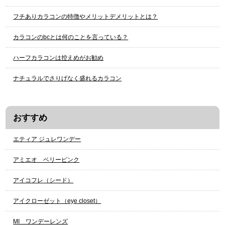
フチありカラコンの特徴やメリットデメリットとは？
カラコンのbcとは何のことを言っている？
ハーフカラコンは控えめがお勧め
ナチュラルでさりげなく盛れるカラコン
おすすめ
エティア ジュレワンデー
アミエオ ベリーピンク
アイコフレ（シード）
アイクローゼット（eye closet）
МI ワンデーレンズ