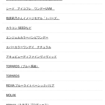
シード アイコフレ ワンデーUVM
指原莉乃さんイメージモデル「トパーズ」
カラコン SEEDなど
エンジェルカラーバンビワンデー
エバーカラーワンデイ ナチュラル
アキュビューディファインヴィヴィッド
TOPARDS（ブルー系統）
TOPARDS
REVIA ブルーライトベーシックバリア
MOLAK
mimuco（みきぽんプロデュース）