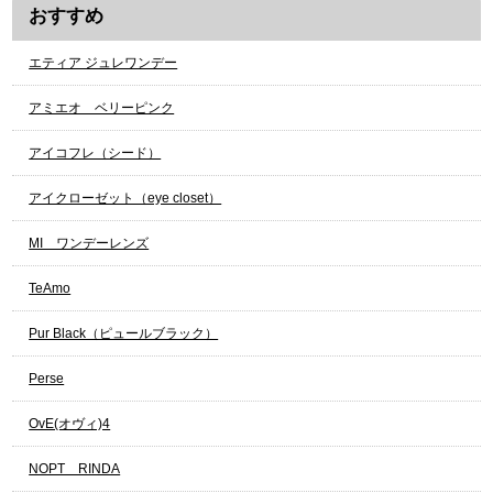
おすすめ
エティア ジュレワンデー
アミエオ ベリーピンク
アイコフレ（シード）
アイクローゼット（eye closet）
МI ワンデーレンズ
TeAmo
Pur Black（ピュールブラック）
Perse
OvE(オヴィ)4
NOPT RINDA