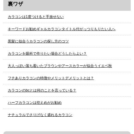
裏ワザ
カラコンは1度つけると手放せない
キーワードお勧めギャルカラコンタイトル付がっつりもりたい人へ
黒髪に似合うカラコンの探し方のコツ
カラコンを眼科で作りたい場合どうしたらよい？
大人っぽい落ち着いたブラウンやアースカラーが似合うイエベ秋
フチありカラコンの特徴やメリットデメリットとは？
カラコンのbcとは何のことを言っている？
ハーフカラコンは控えめがお勧め
ナチュラルでさりげなく盛れるカラコン