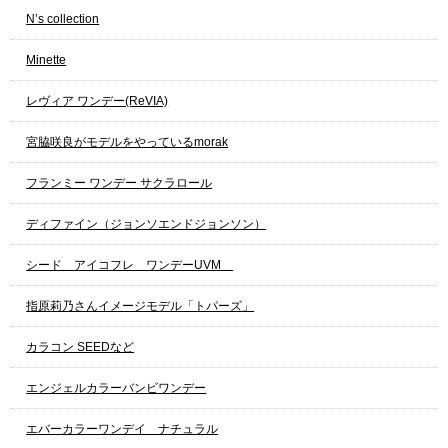
N’s collection
Minette
レヴィア ワンデー(ReVIA)
宮脇咲良がモデルをやっているmorak
フランミー ワンデー サクラロール
ディファイン（ジョンソエンドジョンソン）
シード アイコフレ ワンデーUVM
指原莉乃さんイメージモデル「トパーズ」
カラコン SEEDなど
エンジェルカラーバンビワンデー
エバーカラーワンデイ ナチュラル