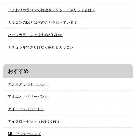
フチありカラコンの特徴やメリットデメリットとは？
カラコンのbcとは何のことを言っている？
ハーフカラコンは控えめがお勧め
ナチュラルでさりげなく盛れるカラコン
おすすめ
エティア ジュレワンデー
アミエオ ベリーピンク
アイコフレ（シード）
アイクローゼット（eye closet）
МI ワンデーレンズ