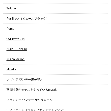
TeAmo
Pur Black（ピュールブラック）
Perse
OvE(オヴィ)4
NOPT RINDA
N’s collection
Minette
レヴィア ワンデー(ReVIA)
宮脇咲良がモデルをやっているmorak
フランミー ワンデー サクラロール
ディファイン（ジョンソエンドジョンソン）