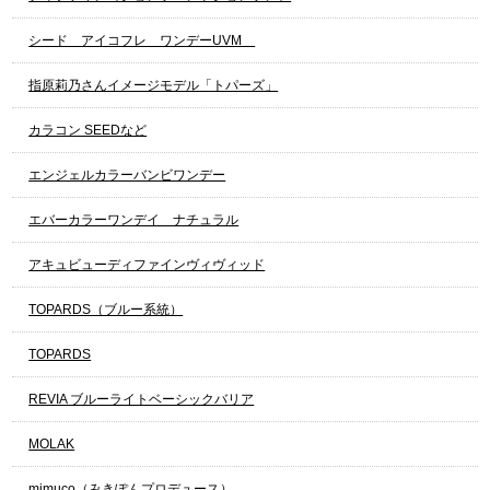
シード アイコフレ ワンデーUVM
指原莉乃さんイメージモデル「トパーズ」
カラコン SEEDなど
エンジェルカラーバンビワンデー
エバーカラーワンデイ ナチュラル
アキュビューディファインヴィヴィッド
TOPARDS（ブルー系統）
TOPARDS
REVIA ブルーライトベーシックバリア
MOLAK
mimuco（みきぽんプロデュース）