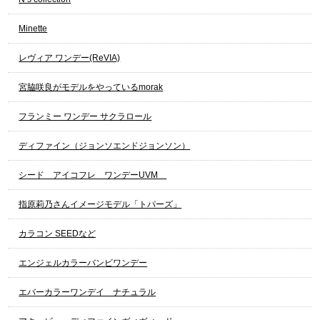
Minette
レヴィア ワンデー(ReVIA)
宮脇咲良がモデルをやっているmorak
フランミー ワンデー サクラロール
ディファイン（ジョンソエンドジョンソン）
シード アイコフレ ワンデーUVM
指原莉乃さんイメージモデル「トパーズ」
カラコン SEEDなど
エンジェルカラーバンビワンデー
エバーカラーワンデイ ナチュラル