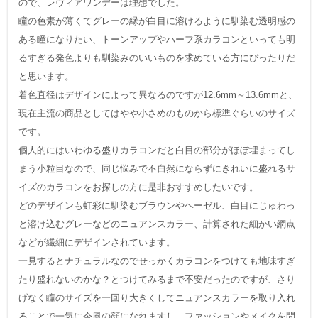
ので、レヴィアワンデーは理想でした。
瞳の色素が薄くてグレーの縁が白目に溶けるように馴染む透明感の
ある瞳になりたい、トーンアップやハーフ系カラコンといっても明
るすぎる発色よりも馴染みのいいものを求めている方にぴったりだ
と思います。
着色直径はデザインによって異なるのですが12.6mm～13.6mmと、
現在主流の商品としてはやや小さめのものから標準ぐらいのサイズ
です。
個人的にはいわゆる盛りカラコンだと白目の部分がほぼ埋まってし
まう小粒目なので、同じ悩みで不自然にならずにきれいに盛れるサ
イズのカラコンをお探しの方に是非おすすめしたいです。
どのデザインも虹彩に馴染むブラウンやヘーゼル、白目にじゅわっ
と溶け込むグレーなどのニュアンスカラー、計算された細かい網点
などが繊細にデザインされています。
一見するとナチュラルなのでせっかくカラコンをつけても地味すぎ
たり盛れないのかな？とつけてみるまで不安だったのですが、さり
げなく瞳のサイズを一回り大きくしてニュアンスカラーを取り入れ
ることで一気に今風の顔になれますし、ファッションやメイクを問