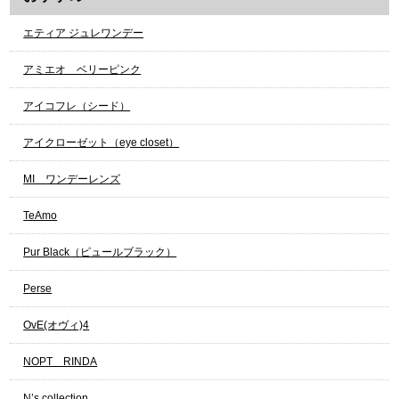
エティア ジュレワンデー
アミエオ ベリーピンク
アイコフレ（シード）
アイクローゼット（eye closet）
МI ワンデーレンズ
TeAmo
Pur Black（ピュールブラック）
Perse
OvE(オヴィ)4
NOPT RINDA
N’s collection