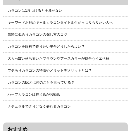
カラコンは1度つけると手放せない
キーワードお勧めギャルカラコンタイトル付がっつりもりたい人へ
黒髪に似合うカラコンの探し方のコツ
カラコンを眼科で作りたい場合どうしたらよい？
大人っぽい落ち着いたブラウンやアースカラーが似合うイエベ秋
フチありカラコンの特徴やメリットデメリットとは？
カラコンのbcとは何のことを言っている？
ハーフカラコンは控えめがお勧め
ナチュラルでさりげなく盛れるカラコン
おすすめ