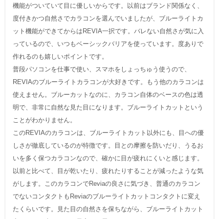
機能がついていて目に優しいからです。以前はブランド関係なく、
度付きかつ自然さでカラコンを選んでいましたが、ブルーライトカ
ット機能ができてからはREVIA一択です。バレない自然さが気に入
っているので、いつもベーシックバリアを使っています。度ありで
作れるのも嬉しいポイントです。
普段パソコンを仕事で使い、スマホをしょっちゅう使うので、
REVIAのブルーライトカラコンが大好きです。もう他のカラコンは
使えません。ブルーカットなのに、カラコン自体のベースの色は透
明で、非常に自然な見た目になります。ブルーライトカットという
ことがわかりません。
このREVIAのカラコンは、ブルーライトカット以外にも、目への優
しさが徹底しているのが特徴です。目との摩擦を防いだり、うるお
いを多く保つカラコンなので、確かに目が疲れにくいと感じます。
以前と比べて、目が乾いたり、疲れたりすることが減ったような気
がします。このカラコンでReviaの良さに気づき、普通のカラコン
でないコンタクトもReviaのブルーライトカットコンタクトに変え
たくらいです。見た目の自然さを保ちながら、ブルーライトカット