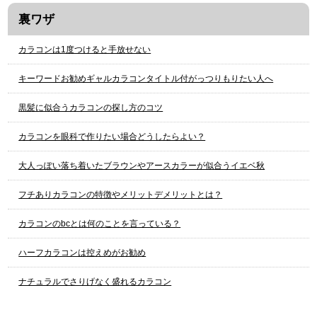
裏ワザ
カラコンは1度つけると手放せない
キーワードお勧めギャルカラコンタイトル付がっつりもりたい人へ
黒髪に似合うカラコンの探し方のコツ
カラコンを眼科で作りたい場合どうしたらよい？
大人っぽい落ち着いたブラウンやアースカラーが似合うイエベ秋
フチありカラコンの特徴やメリットデメリットとは？
カラコンのbcとは何のことを言っている？
ハーフカラコンは控えめがお勧め
ナチュラルでさりげなく盛れるカラコン