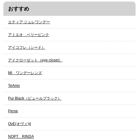
おすすめ
エティア ジュレワンデー
アミエオ ベリーピンク
アイコフレ（シード）
アイクローゼット（eye closet）
МI ワンデーレンズ
TeAmo
Pur Black（ピュールブラック）
Perse
OvE(オヴィ)4
NOPT RINDA