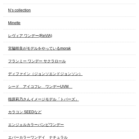
N’s collection
Minette
レヴィア ワンデー(ReVIA)
宮脇咲良がモデルをやっているmorak
フランミー ワンデー サクラロール
ディファイン（ジョンソエンドジョンソン）
シード アイコフレ ワンデーUVM
指原莉乃さんイメージモデル「トパーズ」
カラコン SEEDなど
エンジェルカラーバンビワンデー
エバーカラーワンデイ ナチュラル